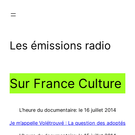
Aller
au
contenu
Les émissions radio
Sur France Culture
L’heure du documentaire: le 16 juillet 2014
Je m’appelle Volétrouvé : La question des adoptés