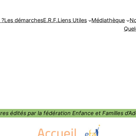
 ?
Les démarches
E.R.F.
Liens Utiles
Médiathèque
No
Quel
vres édités par la fédération Enfance et Familles d’A