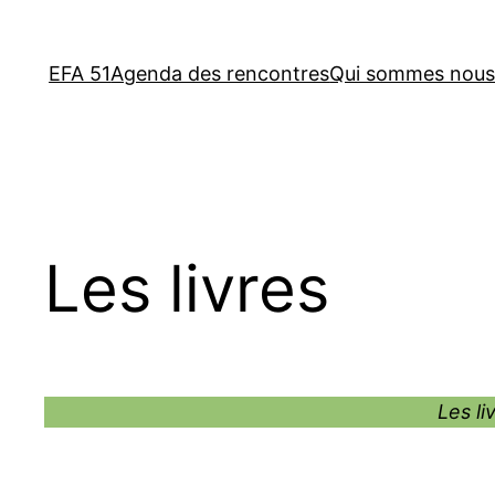
Aller
au
EFA 51
Agenda des rencontres
Qui sommes nous
contenu
Les livres
Les li